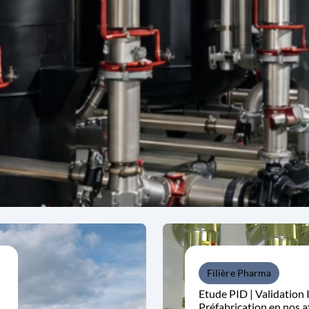
Filière Pharma
Etude PID | Validation 
Préfabrication en nos at