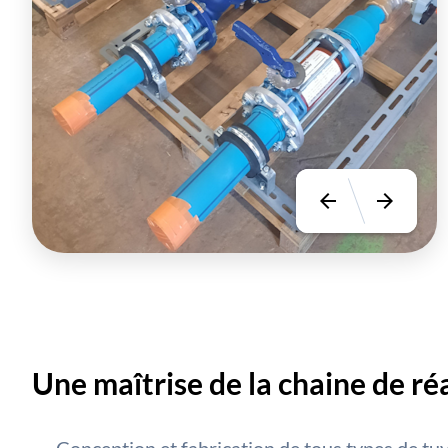
arrow_back
arrow_forward
Une maîtrise de la chaine de ré