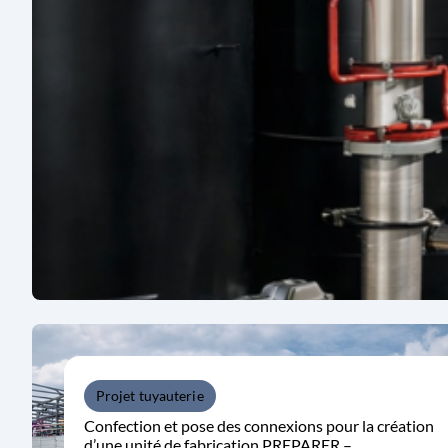
Projet tuyauterie
Confection et pose des connexions pour la création
d’une unité de fabrication PREPARER –