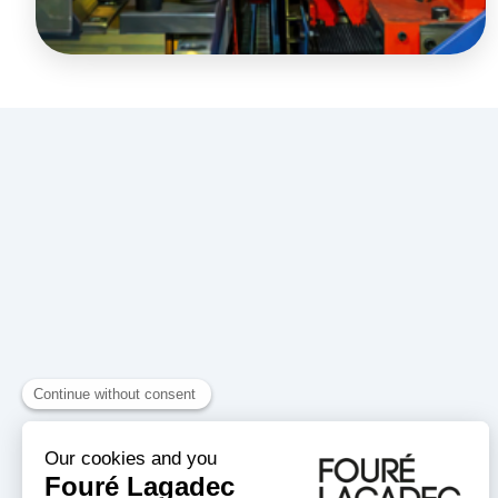
Contact us
164 boulevard de Graville