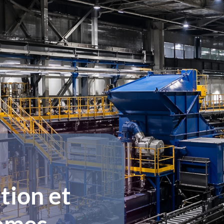
tion et
tèmes