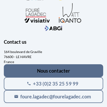
Contact us
164 boulevard de Graville
76600 - LE HAVRE
France
Nous contacter
+33 (0)2 35 25 59 99
phone
foure.lagadec@fourelagadec.com
mail