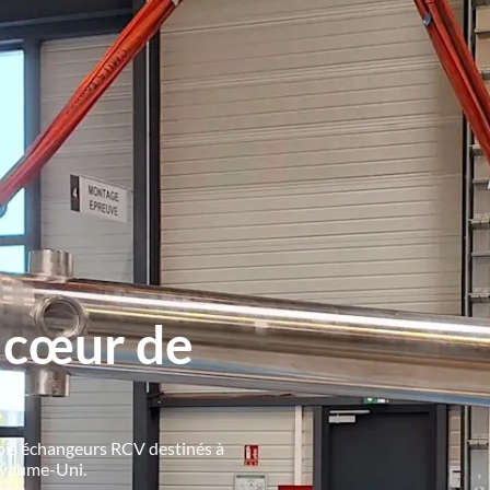
 cœur de
rois échangeurs RCV destinés à
Royaume-Uni.