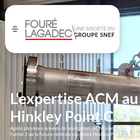
L'expertise ACM au
Hinkley Point C
Après plusieurs années de fabrication, ACM vient de livrer t
l'unité 2 de la future centrale nucléaire Hinkley Point C au 